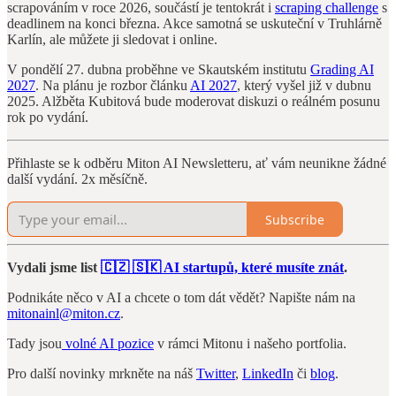
scrapováním v roce 2026, součástí je tentokrát i
scraping challenge
s
deadlinem na konci března. Akce samotná se uskuteční v Truhlárně
Karlín, ale můžete ji sledovat i online.
V pondělí 27. dubna proběhne ve Skautském institutu
Grading AI
2027
. Na plánu je rozbor článku
AI 2027
, který vyšel již v dubnu
2025. Alžběta Kubitová bude moderovat diskuzi o reálném posunu
rok po vydání.
Přihlaste se k odběru Miton AI Newsletteru, ať vám neunikne žádné
další vydání. 2x měsíčně.
Subscribe
Vydali jsme list
🇨🇿 🇸🇰 AI startupů, které musíte znát
.
Podnikáte něco v AI a chcete o tom dát vědět? Napište nám na
mitonainl@miton.cz
.
Tady jsou
volné AI pozice
v rámci Mitonu i našeho portfolia.
Pro další novinky mrkněte na náš
Twitter
,
LinkedIn
či
blog
.