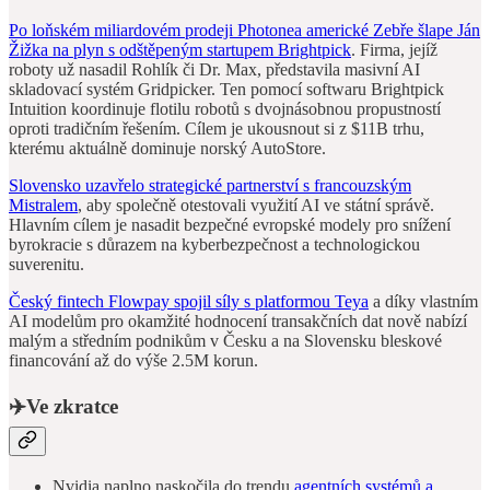
Po loňském miliardovém prodeji Photonea americké Zebře šlape Ján
Žižka na plyn s odštěpeným startupem Brightpick
. Firma, jejíž
roboty už nasadil Rohlík či Dr. Max, představila masivní AI
skladovací systém Gridpicker. Ten pomocí softwaru Brightpick
Intuition koordinuje flotilu robotů s dvojnásobnou propustností
oproti tradičním řešením. Cílem je ukousnout si z $11B trhu,
kterému aktuálně dominuje norský AutoStore.
Slovensko uzavřelo strategické partnerství s francouzským
Mistralem
, aby společně otestovali využití AI ve státní správě.
Hlavním cílem je nasadit bezpečné evropské modely pro snížení
byrokracie s důrazem na kyberbezpečnost a technologickou
suverenitu.
Český fintech Flowpay spojil síly s platformou Teya
a díky vlastním
AI modelům pro okamžité hodnocení transakčních dat nově nabízí
malým a středním podnikům v Česku a na Slovensku bleskové
financování až do výše 2.5M korun.
✈️Ve zkratce
Nvidia naplno naskočila do trendu
agentních systémů a