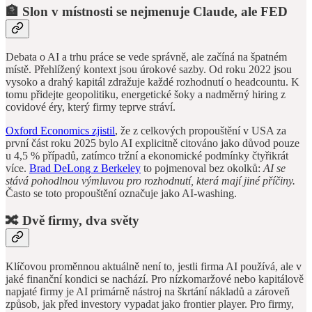
🏦 Slon v místnosti se nejmenuje Claude, ale FED
Debata o AI a trhu práce se vede správně, ale začíná na špatném
místě. Přehlížený kontext jsou úrokové sazby. Od roku 2022 jsou
vysoko a drahý kapitál zdražuje každé rozhodnutí o headcountu. K
tomu přidejte geopolitiku, energetické šoky a nadměrný hiring z
covidové éry, který firmy teprve stráví.
Oxford Economics zjistil
, že z celkových propouštění v USA za
první část roku 2025 bylo AI explicitně citováno jako důvod pouze
u 4,5 % případů, zatímco tržní a ekonomické podmínky čtyřikrát
více.
Brad DeLong z Berkeley
to pojmenoval bez okolků:
AI se
stává pohodlnou výmluvou pro rozhodnutí, která mají jiné příčiny.
Často se toto propouštění označuje jako AI-washing.
🔀 Dvě firmy, dva světy
Klíčovou proměnnou aktuálně není to, jestli firma AI používá, ale v
jaké finanční kondici se nachází. Pro nízkomaržové nebo kapitálově
napjaté firmy je AI primárně nástroj na škrtání nákladů a zároveň
způsob, jak před investory vypadat jako frontier player. Pro firmy,