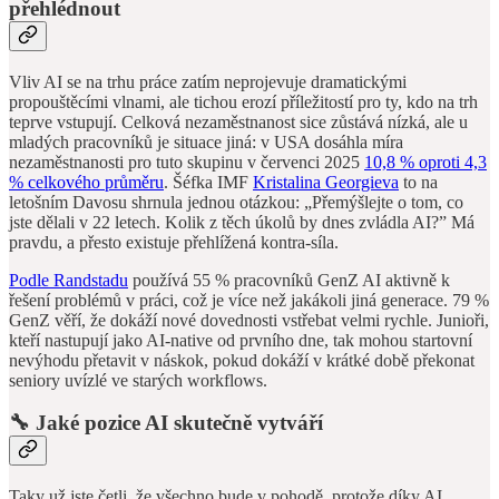
přehlédnout
Vliv AI se na trhu práce zatím neprojevuje dramatickými
propouštěcími vlnami, ale tichou erozí příležitostí pro ty, kdo na trh
teprve vstupují. Celková nezaměstnanost sice zůstává nízká, ale u
mladých pracovníků je situace jiná: v USA dosáhla míra
nezaměstnanosti pro tuto skupinu v červenci 2025
10,8 % oproti 4,3
% celkového průměru
. Šéfka IMF
Kristalina Georgieva
to na
letošním Davosu shrnula jednou otázkou: „Přemýšlejte o tom, co
jste dělali v 22 letech. Kolik z těch úkolů by dnes zvládla AI?” Má
pravdu, a přesto existuje přehlížená kontra-síla.
Podle Randstadu
používá 55 % pracovníků GenZ AI aktivně k
řešení problémů v práci, což je více než jakákoli jiná generace. 79 %
GenZ věří, že dokáží nové dovednosti vstřebat velmi rychle. Junioři,
kteří nastupují jako AI-native od prvního dne, tak mohou startovní
nevýhodu přetavit v náskok, pokud dokáží v krátké době překonat
seniory uvízlé ve starých workflows.
🔧 Jaké pozice AI skutečně vytváří
Taky už jste četli, že všechno bude v pohodě, protože díky AI