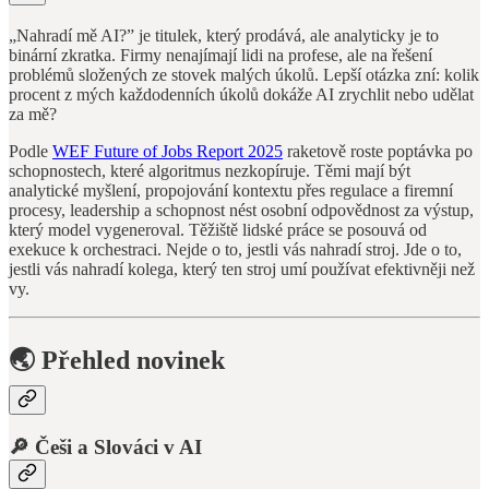
„Nahradí mě AI?” je titulek, který prodává, ale analyticky je to
binární zkratka. Firmy nenajímají lidi na profese, ale na řešení
problémů složených ze stovek malých úkolů. Lepší otázka zní: kolik
procent z mých každodenních úkolů dokáže AI zrychlit nebo udělat
za mě?
Podle
WEF Future of Jobs Report 2025
raketově roste poptávka po
schopnostech, které algoritmus nezkopíruje. Těmi mají být
analytické myšlení, propojování kontextu přes regulace a firemní
procesy, leadership a schopnost nést osobní odpovědnost za výstup,
který model vygeneroval. Těžiště lidské práce se posouvá od
exekuce k orchestraci. Nejde o to, jestli vás nahradí stroj. Jde o to,
jestli vás nahradí kolega, který ten stroj umí používat efektivněji než
vy.
🌏 Přehled novinek
🔎 Češi a Slováci v AI