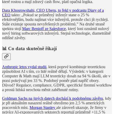
které rostou a mají zdravý cash flow, platí opačná logika.
Dara Khosrowshahi, CEO Uberu, to řekl v podcastu Diary of a
CEO
takto: „Pokud se průměrný inženýr stane o 25 %
efektivnějším, budu najímat více inženýrů, protože chci jít rychleji.
Stále existuje spousta nevyřešených problémů.” Na druhé straně
spektra stojí
Marc Benioff ze Salesforce
, který loni oznámil nulový
nový hiring softwarových inženýrů. Stejná technologie, diametrálně
odlišné závěry.
📊 Co data skutečně říkají
Anthropic letos vydal studii
, která poprvé kombinuje teoretickou
způsobilost AI s tím, co lidé reálně dělají. Výsledek: v kategorii
Computer & Math mají LLM teoreticky dosah na 94 % úkolů, ale v
praxi pokrývají jen 33 %. Podobný poměr platí napříč obory.
Důvod? Regulace, compliance, GDPR, specifické firemní workflow
a prostá lidská neochota měnit zaběhnuté rutiny.
Goldman Sachs na jiných datech dochází k podobnému závěru
, kdy
je při aktuálním nasazení reálně ohroženo jen 2,5 % amerických
pracovních míst.
Morgan Stanley
ale zároveň ukazuje, že firmy v
nejvíce AI-exponovaných sektorech reportují průměrně +11,5 %