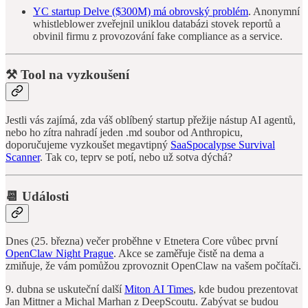
YC startup Delve ($300M) má obrovský problém
. Anonymní
whistleblower zveřejnil uniklou databázi stovek reportů a
obvinil firmu z provozování fake compliance as a service.
⚒️ Tool na vyzkoušení
Jestli vás zajímá, zda váš oblíbený startup přežije nástup AI agentů,
nebo ho zítra nahradí jeden .md soubor od Anthropicu,
doporučujeme vyzkoušet megavtipný
SaaSpocalypse Survival
Scanner
. Tak co, teprv se potí, nebo už sotva dýchá?
📆 Události
Dnes (25. března) večer proběhne v Etnetera Core vůbec první
OpenClaw Night Prague
. Akce se zaměřuje čistě na dema a
zmiňuje, že vám pomůžou zprovoznit OpenClaw na vašem počítači.
9. dubna se uskuteční další
Miton AI Times
, kde budou prezentovat
Jan Mittner a Michal Marhan z DeepScoutu. Zabývat se budou