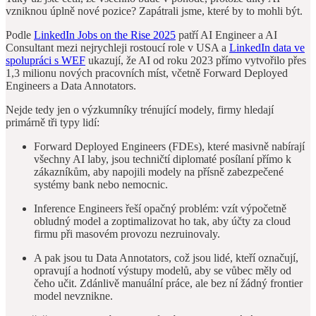
vzniknou úplně nové pozice? Zapátrali jsme, které by to mohli být.
Podle
LinkedIn Jobs on the Rise 2025
patří AI Engineer a AI
Consultant mezi nejrychleji rostoucí role v USA a
LinkedIn data ve
spolupráci s WEF
ukazují, že AI od roku 2023 přímo vytvořilo přes
1,3 milionu nových pracovních míst, včetně Forward Deployed
Engineers a Data Annotators.
Nejde tedy jen o výzkumníky trénující modely, firmy hledají
primárně tři typy lidí:
Forward Deployed Engineers (FDEs), které masivně nabírají
všechny AI laby, jsou techničtí diplomaté posílaní přímo k
zákazníkům, aby napojili modely na přísně zabezpečené
systémy bank nebo nemocnic.
Inference Engineers řeší opačný problém: vzít výpočetně
obludný model a zoptimalizovat ho tak, aby účty za cloud
firmu při masovém provozu nezruinovaly.
A pak jsou tu Data Annotators, což jsou lidé, kteří označují,
opravují a hodnotí výstupy modelů, aby se vůbec měly od
čeho učit. Zdánlivě manuální práce, ale bez ní žádný frontier
model nevznikne.