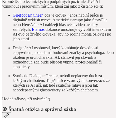
Kromě těchto technických a podpůrných pozic ale dává AI
vzniknout i pracovním místům, která zní jako z čistého sci-fi:
Griefbot Engineer
, což je člověk, jehož náplní práce je
digitálně vzkřísit mrtvé. Americké startupy jako StoryFile
nebo HereAfter AI nabízejí hlasové a video avatary
zemřelých,
Eternos
dokonce umožňuje vytvořit interaktivní
AI dvojče živého člověka, aby ho rodina mohla oslovit i po
jeho smrti.
Designér AI osobností, který kombinuje dovednosti
copywritera, experta na budování značky a psychologa. Jeho
úkolem je určit charakter AI, stanovit její slovník a
rozhodnout, zda bude působit vtipně, profesionálně či
empaticky.
Synthetic Dialogue Creator, neboli neplacený duch za
každým chatbotem. Ti píší tisíce vzorových konverzací, ze
kterých se AI učí, jak lidé skutečně mluví a jsou tak
nepodepsanými ghostwritery za každým chatbotem.
Hodně zábavy při vybírání :)
🎯 Špatná otázka a správná sázka