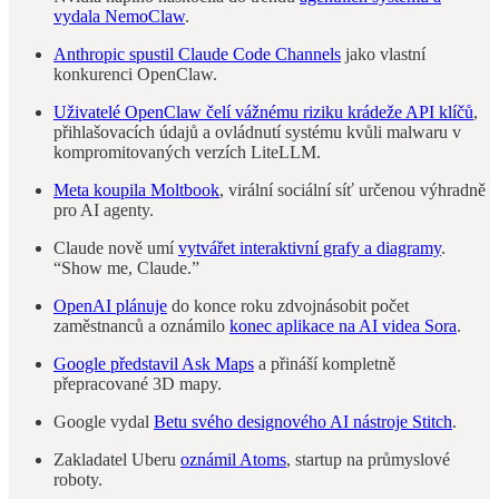
vydala NemoClaw
.
Anthropic spustil Claude Code Channels
jako vlastní
konkurenci OpenClaw.
Uživatelé OpenClaw čelí vážnému riziku krádeže API klíčů
,
přihlašovacích údajů a ovládnutí systému kvůli malwaru v
kompromitovaných verzích LiteLLM.
Meta koupila Moltbook
, virální sociální síť určenou výhradně
pro AI agenty.
Claude nově umí
vytvářet interaktivní grafy a diagramy
.
“Show me, Claude.”
OpenAI plánuje
do konce roku zdvojnásobit počet
zaměstnanců a oznámilo
konec aplikace na AI videa Sora
.
Google představil Ask Maps
a přináší kompletně
přepracované 3D mapy.
Google vydal
Betu svého designového AI nástroje Stitch
.
Zakladatel Uberu
oznámil Atoms
, startup na průmyslové
roboty.