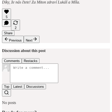
Díky, že nás čtete! Za Miton zdraví Lukáš a Míša.
5
2
Share
Previous
Next
Discussion about this post
Comments
Restacks
Top
Latest
Discussions
No posts