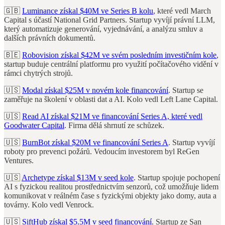
🇬🇧
Luminance získal $40M ve Series B kolu
, které vedl March
Capital s účastí National Grid Partners. Startup vyvíjí právní LLM,
který automatizuje generování, vyjednávání, a analýzu smluv a
dalších právních dokumentů.
🇧🇪
Robovision získal $42M ve svém posledním investičním kole
,
startup buduje centrální platformu pro využití počítačového vidění v
rámci chytrých strojů.
🇺🇸
Modal získal $25M v novém kole financování
. Startup se
zaměřuje na školení v oblasti dat a AI. Kolo vedl Left Lane Capital.
🇺🇸
Read AI získal $21M ve financování Series A, které vedl
Goodwater Capital
. Firma dělá shrnutí ze schůzek.
🇺🇸
BurnBot získal $20M ve financování Series A
. Startup vyvíjí
roboty pro prevenci požárů. Vedoucím investorem byl ReGen
Ventures.
🇺🇸
Archetype získal $13M v seed kole
. Startup spojuje pochopení
AI s fyzickou realitou prostřednictvím senzorů, což umožňuje lidem
komunikovat v reálném čase s fyzickými objekty jako domy, auta a
továrny. Kolo vedl Venrock.
🇺🇸
SiftHub získal $5.5M v seed financování
. Startup ze San