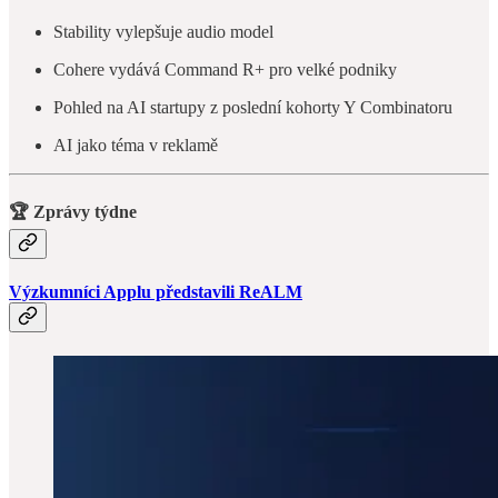
Stability vylepšuje audio model
Cohere vydává Command R+ pro velké podniky
Pohled na AI startupy z poslední kohorty Y Combinatoru
AI jako téma v reklamě
🏆 Zprávy týdne
Výzkumníci Applu představili ReALM