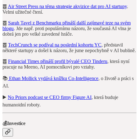
䷉
Air Street Press na téma strategie akvizice dat pro AI startupy
.
Velmi užitečné čtení.
䷉
Sarah Tavel z Benchmarku přináší další zajímavé teze na svém
blogu
. Jde např. proti populárnímu názoru, že současná AI vlna je
dobrá jen pro velké zavedené hráče.
䷉
TechCrunch se podíval na poslední kohortu YC
, představil
některé startupy a došel k názoru, že jsme nepochybně v AI bublině.
䷉
Financial Times přináší profil bývalé CEO Tinderu
, která nyní
pracuje na Meeno, AI pomocníkovi pro vztahy.
📚
Ethan Mollick vydává knížku Co-Intelligence
, o životě a práci s
AI.
▶️
No Priors podcast se CEO firmy Figure AI
, která buduje
humanoidní roboty.
💰Investice