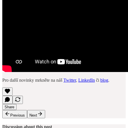
Pro další novinky mrkněte na náš
Twitter
,
LinkedIn
či
blog
.
Share
Previous
Next
Discussion about this post