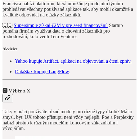
Francisca nabízí platformu, která umožňuje prodejním týmům
prohledávat všechny používané aplikace tak, aby mohli okamžitě a
kvalitně odpovídat na otázky zákazníků.
🇪🇪
Supersimple získal €2M v pre-seed financování.
Startup
pomáhá firmám využívat data o chování zákazníků pro
rozhodování, kolo vedli Tera Ventures.
Akvizice
Yahoo kupuje Artifact, aplikaci na objevování a čtení zpráv.
DataStax kupuje LangFlow
.
🆇 Výběr z X
Taky v práci používáte různé modely pro různé typy úkolů? Má to
smysl, byť UX tohoto přístupu není vždy nejlepší. Poe a Perplexity
nabízí přístup k různým modelům koncovým zákazníkům i
vývojářům.