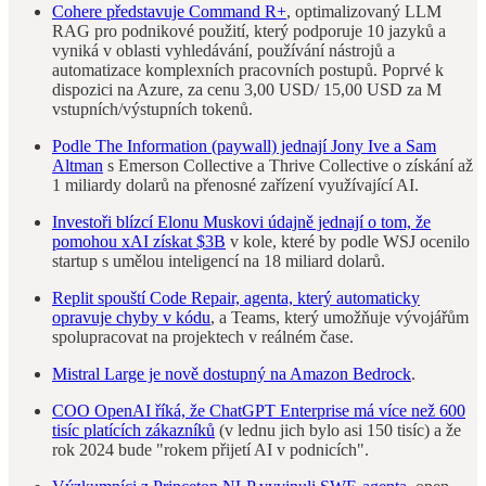
Cohere představuje Command R+
, optimalizovaný LLM
RAG pro podnikové použití, který podporuje 10 jazyků a
vyniká v oblasti vyhledávání, používání nástrojů a
automatizace komplexních pracovních postupů. Poprvé k
dispozici na Azure, za cenu 3,00 USD/ 15,00 USD za M
vstupních/výstupních tokenů.
Podle The Information (paywall) jednají Jony Ive a Sam
Altman
s Emerson Collective a Thrive Collective o získání až
1 miliardy dolarů na přenosné zařízení využívající AI.
Investoři blízcí Elonu Muskovi údajně jednají o tom, že
pomohou xAI získat $3B
v kole, které by podle WSJ ocenilo
startup s umělou inteligencí na 18 miliard dolarů.
Replit spouští Code Repair, agenta, který automaticky
opravuje chyby v kódu
, a Teams, který umožňuje vývojářům
spolupracovat na projektech v reálném čase.
Mistral Large je nově dostupný na Amazon Bedrock
.
COO OpenAI říká, že ChatGPT Enterprise má více než 600
tisíc platících zákazníků
(v lednu jich bylo asi 150 tisíc) a že
rok 2024 bude "rokem přijetí AI v podnicích".