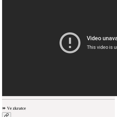
⏩ Ve zkratce