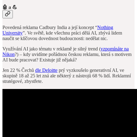
🤖 a 💪
Povedená reklama Cadbury India a její koncept “
Nothing
University
”. Ve světě, kde všechnu práci dělá AI, zbývá lidem
naučit se klíčovou dovednost budoucnosti: nedělat nic.
Využívání AI jako tématu v reklamě je silný trend (
vzpomínáte na
Nikon
?) – kdy uvidíme pořádnou českou reklamu, která s motivem
AI bude pracovat? Existuje již nějaká?
Jen 22 % Čechů
dle Deloitte
prý vyzkoušelo generativní AI, ve
skupině 18 až 25 let zná ale některý z nástrojů 68 % lidí. Reklamní
stratégové, zbystřete.