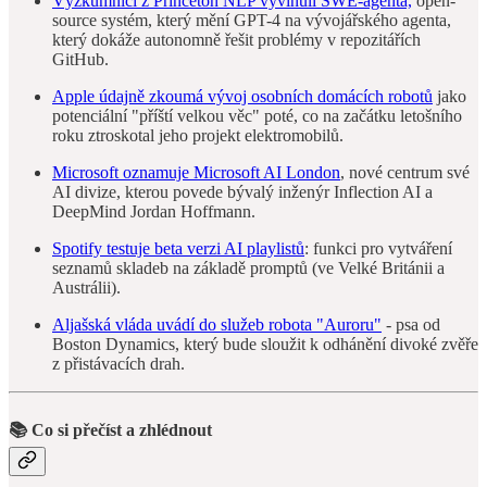
Výzkumníci z Princeton NLP vyvinuli SWE-agenta,
open-
source systém, který mění GPT-4 na vývojářského agenta,
který dokáže autonomně řešit problémy v repozitářích
GitHub.
Apple údajně zkoumá vývoj osobních domácích robotů
jako
potenciální "příští velkou věc" poté, co na začátku letošního
roku ztroskotal jeho projekt elektromobilů.
Microsoft oznamuje Microsoft AI London
, nové centrum své
AI divize, kterou povede bývalý inženýr Inflection AI a
DeepMind Jordan Hoffmann.
Spotify testuje beta verzi AI playlistů
: funkci pro vytváření
seznamů skladeb na základě promptů (ve Velké Británii a
Austrálii).
Aljašská vláda uvádí do služeb robota "Auroru"
- psa od
Boston Dynamics, který bude sloužit k odhánění divoké zvěře
z přistávacích drah.
📚 Co si přečíst a zhlédnout