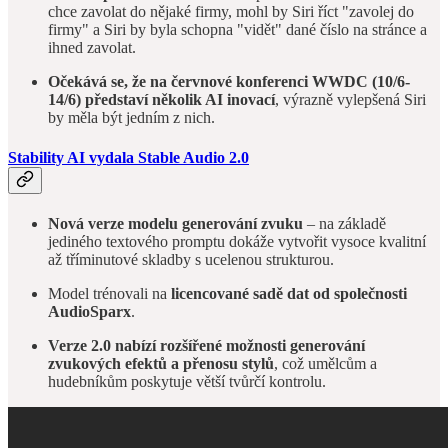
chce zavolat do nějaké firmy, mohl by Siri říct "zavolej do
firmy" a Siri by byla schopna "vidět" dané číslo na stránce a
ihned zavolat.
Očekává se, že na červnové konferenci WWDC (10/6-
14/6) představí několik AI inovací
, výrazně vylepšená Siri
by měla být jedním z nich.
Stability AI vydala Stable Audio 2.0
Nová verze modelu generování zvuku
– na základě
jediného textového promptu dokáže vytvořit vysoce kvalitní
až tříminutové skladby s ucelenou strukturou.
Model trénovali na
licencované sadě dat od společnosti
AudioSparx
.
Verze 2.0 nabízí rozšířené možnosti generování
zvukových efektů a přenosu stylů
, což umělcům a
hudebníkům poskytuje větší tvůrčí kontrolu.