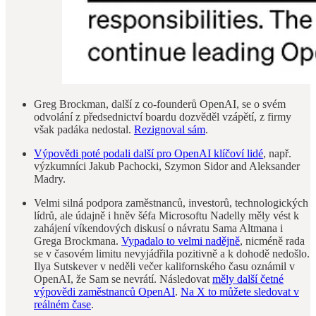
Greg Brockman, další z co-founderů OpenAI, se o svém
odvolání z předsednictví boardu dozvěděl vzápětí, z firmy
však padáka nedostal.
Rezignoval sám
.
Výpovědi poté podali další pro OpenAI klíčoví lidé
, např.
výzkumníci Jakub Pachocki, Szymon Sidor and Aleksander
Madry.
Velmi silná podpora zaměstnanců, investorů, technologických
lídrů, ale údajně i hněv šéfa Microsoftu Nadelly měly vést k
zahájení víkendových diskusí o návratu Sama Altmana i
Grega Brockmana.
Vypadalo to velmi nadějně
, nicméně rada
se v časovém limitu nevyjádřila pozitivně a k dohodě nedošlo.
Ilya Sutskever v neděli večer kalifornského času oznámil v
OpenAI, že Sam se nevrátí. Následovat
měly další četné
výpovědi zaměstnanců OpenAI
.
Na X to můžete sledovat v
reálném čase
.