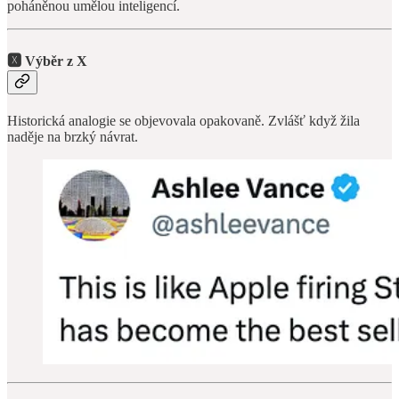
poháněnou umělou inteligencí.
🆇 Výběr z X
Historická analogie se objevovala opakovaně. Zvlášť když žila
naděje na brzký návrat.