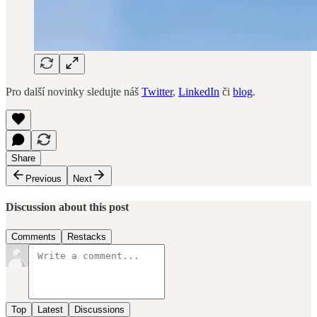
Pro další novinky sledujte náš
Twitter
,
LinkedIn
či
blog
.
Share
Previous
Next
Discussion about this post
Comments
Restacks
Top
Latest
Discussions