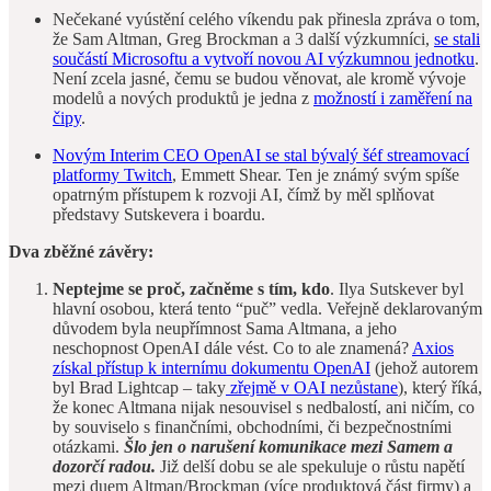
Nečekané vyústění celého víkendu pak přinesla zpráva o tom,
že Sam Altman, Greg Brockman a 3 další výzkumníci,
se stali
součástí Microsoftu a vytvoří novou AI výzkumnou jednotku
.
Není zcela jasné, čemu se budou věnovat, ale kromě vývoje
modelů a nových produktů je jedna z
možností i zaměření na
čipy
.
Novým Interim CEO OpenAI se stal bývalý šéf streamovací
platformy Twitch
, Emmett Shear. Ten je známý svým spíše
opatrným přístupem k rozvoji AI, čímž by měl splňovat
představy Sutskevera i boardu.
Dva zběžné závěry:
Neptejme se proč, začněme s tím, kdo
. Ilya Sutskever byl
hlavní osobou, která tento “puč” vedla. Veřejně deklarovaným
důvodem byla neupřímnost Sama Altmana, a jeho
neschopnost OpenAI dále vést. Co to ale znamená?
Axios
získal přístup k internímu dokumentu OpenAI
(jehož autorem
byl Brad Lightcap – taky
zřejmě v OAI nezůstane
), který říká,
že konec Altmana nijak nesouvisel s nedbalostí, ani ničím, co
by souviselo s finančními, obchodními, či bezpečnostními
otázkami.
Šlo jen o narušení komunikace mezi Samem a
dozorčí radou.
Již delší dobu se ale spekuluje o růstu napětí
mezi duem Altman/Brockman (více produktová část firmy) a