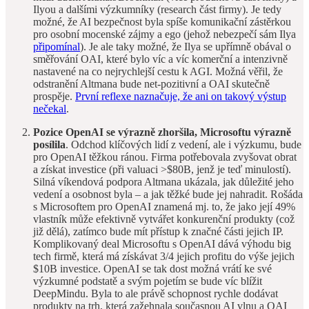
Ilyou a dalšími výzkumníky (research část firmy). Je tedy
možné, že AI bezpečnost byla spíše komunikační zástěrkou
pro osobní mocenské zájmy a ego (jehož nebezpečí sám Ilya
připomínal
). Je ale taky možné, že Ilya se upřímně obával o
směřování OAI, které bylo víc a víc komerční a intenzivně
nastavené na co nejrychlejší cestu k AGI. Možná věřil, že
odstranění Altmana bude net-pozitivní a OAI skutečně
prospěje.
První reflexe naznačuje, že ani on takový výstup
nečekal
.
Pozice OpenAI se výrazně zhoršila, Microsoftu výrazně
posílila
. Odchod klíčových lidí z vedení, ale i výzkumu, bude
pro OpenAI těžkou ránou. Firma potřebovala zvyšovat obrat
a získat investice (při valuaci >$80B, jenž je teď minulostí).
Silná víkendová podpora Altmana ukázala, jak důležité jeho
vedení a osobnost byla – a jak těžké bude jej nahradit. Rošáda
s Microsoftem pro OpenAI znamená mj. to, že jako její 49%
vlastník může efektivně vytvářet konkurenční produkty (což
již dělá), zatímco bude mít přístup k značné části jejich IP.
Komplikovaný deal Microsoftu s OpenAI dává výhodu big
tech firmě, která má získávat 3/4 jejich profitu do výše jejich
$10B investice. OpenAI se tak dost možná vrátí ke své
výzkumné podstatě a svým pojetím se bude víc blížit
DeepMindu. Byla to ale právě schopnost rychle dodávat
produkty na trh, která zažehnala současnou AI vlnu a OAI