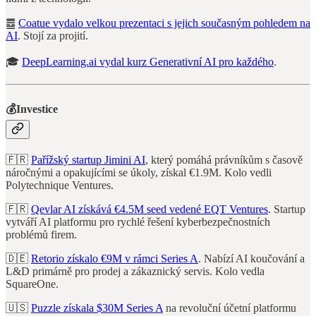
䷉
Coatue vydalo velkou prezentaci s jejich současným pohledem na
AI
. Stojí za projití.
🎓
DeepLearning.ai vydal kurz Generativní AI pro každého
.
💰Investice
🇫🇷
Pařížský startup Jimini AI
, který pomáhá právníkům s časově
náročnými a opakujícími se úkoly, získal €1.9M. Kolo vedli
Polytechnique Ventures.
🇫🇷
Qevlar AI získává €4.5M seed vedené EQT Ventures
. Startup
vytváří AI platformu pro rychlé řešení kyberbezpečnostních
problémů firem.
🇩🇪
Retorio získalo €9M v rámci Series A
. Nabízí AI koučování a
L&D primárně pro prodej a zákaznický servis. Kolo vedla
SquareOne.
🇺🇸
Puzzle získala $30M Series A
na revoluční účetní platformu