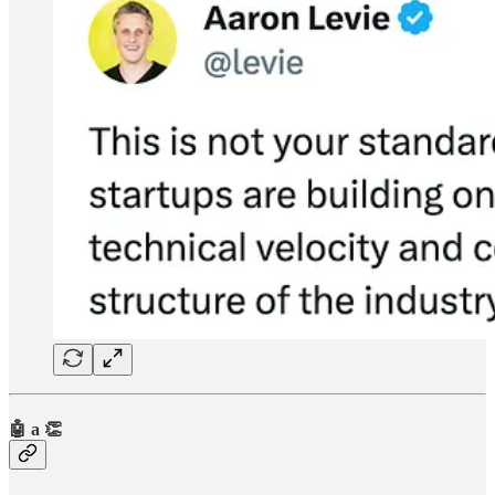
🤖 a 👏