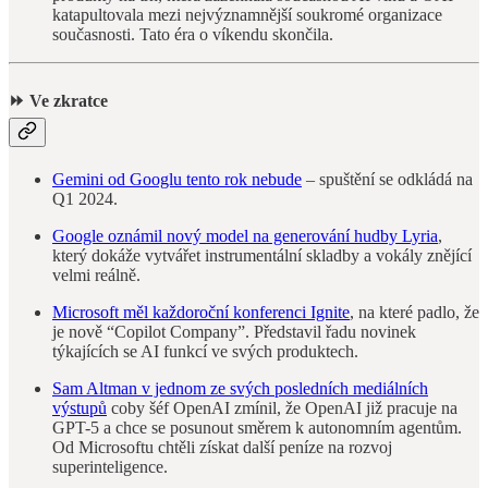
katapultovala mezi nejvýznamnější soukromé organizace
současnosti. Tato éra o víkendu skončila.
⏩ Ve zkratce
Gemini od Googlu tento rok nebude
– spuštění se odkládá na
Q1 2024.
Google oznámil nový model na generování hudby Lyria
,
který dokáže vytvářet instrumentální skladby a vokály znějící
velmi reálně.
Microsoft měl každoroční konferenci Ignite
, na které padlo, že
je nově “Copilot Company”. Představil řadu novinek
týkajících se AI funkcí ve svých produktech.
Sam Altman v jednom ze svých posledních mediálních
výstupů
coby šéf OpenAI zmínil, že OpenAI již pracuje na
GPT-5 a chce se posunout směrem k autonomním agentům.
Od Microsoftu chtěli získat další peníze na rozvoj
superinteligence.