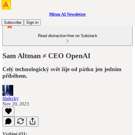
Miton AI Newsletter
Subscribe
Sign in
Read distraction-free on Substack
Sam Altman ≠ CEO OpenAI
Celý technologický svět žije od pátku jen jedním
příběhem.
fdalecky
Nov 20, 2023
Vydání #31: