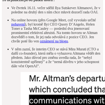
Ve čtvrtek 16.11. večer sdělil Ilya Sutskever Altmanovi, že v
poledne na druhý den s ním chce mluvit dozorčí rada OAI.
Na online hovoru (přes Google Meet, což vyvolalo určité
pobavení
), byl kromě Ilyi CEO Quory D’Angelo, Helen
Toner a Tasha McCauley — poslední dva jmenovaní
prominentní efektivní altruisti. Na tomto hovoru se Altman
dozvěděl o tom, že jej rada odvolává z pozice CEO. Jen
chvíle poté šlo ven
oznámení na blogu
.
V něm zazní, že interim CEO se stává Mira Murati (CTO a
další co-founder), která měla o vyhazovu Altmana vědět den
předem. Jako důvod pro změnu uvedla rada, že “nebyl
konzistentně upřímný” a že “nemá důvěru v jeho schopnost
dále vést OpenAI”.