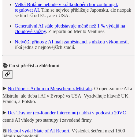
Velká Británie nebude v krátkodobém horizontu nijak
regulovat AI
. Tím se nejvíce přibližuje Japonsku, ale naopak
se tím liší od EU, ale i USA.
Generativní AI stále představuje méně než 1 % výdajů na
cloudové služby
. Z reportu od Menlo Ventures.
Největší přínos z AI mají zaměstnanci s nízkou výkonností
,
říká jedna z nejnovějších studií.
📚 Co si přečíst a zhlédnout
▶️
No Priors s Arthurem Menschem z Mistralu
. O open-source AI a
Mistralu, ale třeba i AI v Evropě vs USA. Vyzdvihuje hlavně UK,
Francii, a Polsko.
▶️
Des Traynor (co-founder Intercomu) nabízí v podcastu 20VC
cenné AI vhledy pro startupy i zavedené firmy.
䷉
Retool vydal State of AI Report
. Výsledek šetření mezi 1500
lidmi z technologií.