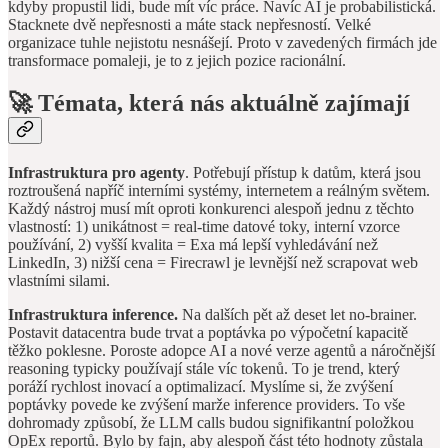
kdyby propustil lidi, bude mít víc práce. Navíc AI je probabilistická.
Stacknete dvě nepřesnosti a máte stack nepřesností. Velké
organizace tuhle nejistotu nesnášejí. Proto v zavedených firmách jde
transformace pomaleji, je to z jejich pozice racionální.
🚀
Témata, která nás aktuálně zajímají
Infrastruktura pro agenty
. Potřebují přístup k datům, která jsou
roztroušená napříč interními systémy, internetem a reálným světem.
Každý nástroj musí mít oproti konkurenci alespoň jednu z těchto
vlastností: 1) unikátnost = real-time datové toky, interní vzorce
používání, 2) vyšší kvalita = Exa má lepší vyhledávání než
LinkedIn, 3) nižší cena = Firecrawl je levnější než scrapovat web
vlastními silami.
Infrastruktura inference.
Na dalších pět až deset let no-brainer.
Postavit datacentra bude trvat a poptávka po výpočetní kapacitě
těžko poklesne. Poroste adopce AI a nové verze agentů a náročnější
reasoning typicky používají stále víc tokenů. To je trend, který
poráží rychlost inovací a optimalizací. Myslíme si, že zvýšení
poptávky povede ke zvýšení marže inference providers. To vše
dohromady způsobí, že LLM calls budou signifikantní položkou
OpEx reportů. Bylo by fajn, aby alespoň část této hodnoty zůstala