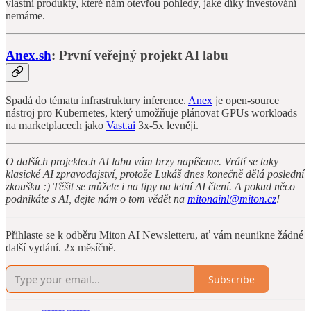
vlastní produkty, které nám otevřou pohledy, jaké díky investování
nemáme.
Anex.sh
: První veřejný projekt AI labu
Spadá do tématu infrastruktury inference.
Anex
je open-source
nástroj pro Kubernetes, který umožňuje plánovat GPUs workloads
na marketplacech jako
Vast.ai
3x-5x levněji.
O dalších projektech AI labu vám brzy napíšeme. Vrátí se taky
klasické AI zpravodajství, protože Lukáš dnes konečně dělá poslední
zkoušku :) Těšit se můžete i na tipy na letní AI čtení. A pokud něco
podnikáte s AI, dejte nám o tom vědět na
mitonainl@miton.cz
!
Přihlaste se k odběru Miton AI Newsletteru, ať vám neunikne žádné
další vydání. 2x měsíčně.
Subscribe