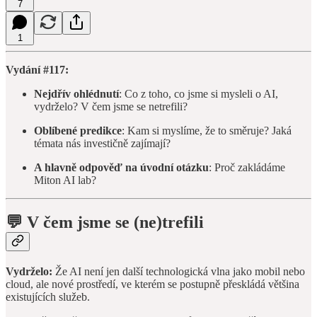
7
1
Vydání #117:
Nejdřív ohlédnutí
: Co z toho, co jsme si mysleli o AI,
vydrželo? V čem jsme se netrefili?
Oblíbené
predikce
: Kam si myslíme, že to směruje? Jaká
témata nás investičně zajímají?
A hlavně odpověď na úvodní otázku
: Proč zakládáme
Miton AI lab?
💬
V čem jsme se (ne)trefili
Vydrželo:
Že AI není jen další technologická vlna jako mobil nebo
cloud, ale nové prostředí, ve kterém se postupně přeskládá většina
existujících služeb.