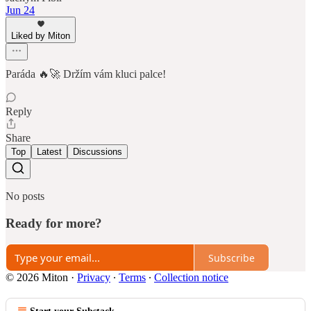
Jun 24
Liked by Miton
Paráda 🔥🚀 Držím vám kluci palce!
Reply
Share
Top
Latest
Discussions
No posts
Ready for more?
Subscribe
© 2026 Miton
·
Privacy
∙
Terms
∙
Collection notice