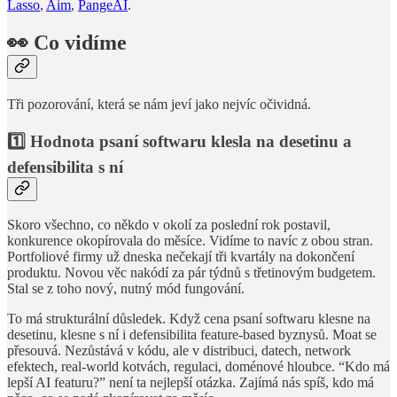
Lasso
,
Aim
,
PangeAI
.
👀
Co vidíme
Tři pozorování, která se nám jeví jako nejvíc očividná.
1️⃣ Hodnota psaní softwaru klesla na desetinu a
defensibilita s ní
Skoro všechno, co někdo v okolí za poslední rok postavil,
konkurence okopírovala do měsíce. Vidíme to navíc z obou stran.
Portfoliové firmy už dneska nečekají tři kvartály na dokončení
produktu. Novou věc nakódí za pár týdnů s třetinovým budgetem.
Stal se z toho nový, nutný mód fungování.
To má strukturální důsledek. Když cena psaní softwaru klesne na
desetinu, klesne s ní i defensibilita feature-based byznysů. Moat se
přesouvá. Nezůstává v kódu, ale v distribuci, datech, network
efektech, real-world kotvách, regulaci, doménové hloubce. “Kdo má
lepší AI featuru?” není ta nejlepší otázka. Zajímá nás spíš, kdo má