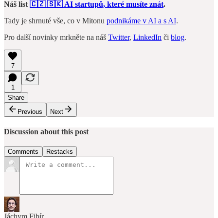
Náš list
🇨🇿 🇸🇰 AI startupů, které musíte znát
.
Tady je shrnuté vše, co v Mitonu
podnikáme v AI a s
A
I
.
Pro další novinky mrkněte na náš
Twitter
,
LinkedIn
či
blog
.
7
1
Share
Previous
Next
Discussion about this post
Comments
Restacks
Jáchym Fibír