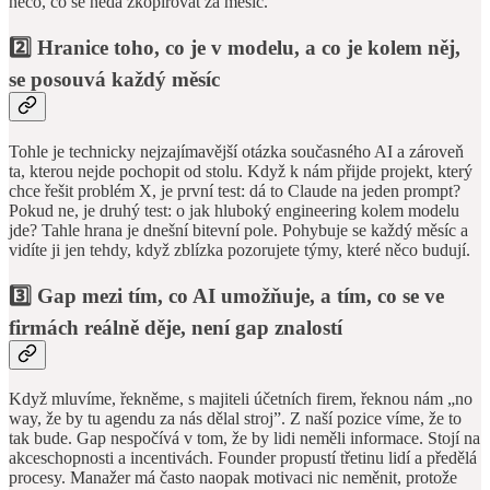
něco, co se nedá zkopírovat za měsíc.
2️⃣ Hranice toho, co je v modelu, a co je kolem něj,
se posouvá každý měsíc
Tohle je technicky nejzajímavější otázka současného AI a zároveň
ta, kterou nejde pochopit od stolu. Když k nám přijde projekt, který
chce řešit problém X, je první test: dá to Claude na jeden prompt?
Pokud ne, je druhý test: o jak hluboký engineering kolem modelu
jde? Tahle hrana je dnešní bitevní pole. Pohybuje se každý měsíc a
vidíte ji jen tehdy, když zblízka pozorujete týmy, které něco budují.
3️⃣ Gap mezi tím, co AI umožňuje, a tím, co se ve
firmách reálně děje, není gap znalostí
Když mluvíme, řekněme, s majiteli účetních firem, řeknou nám „no
way, že by tu agendu za nás dělal stroj”. Z naší pozice víme, že to
tak bude. Gap nespočívá v tom, že by lidi neměli informace. Stojí na
akceschopnosti a incentivách. Founder propustí třetinu lidí a předělá
procesy. Manažer má často naopak motivaci nic neměnit, protože