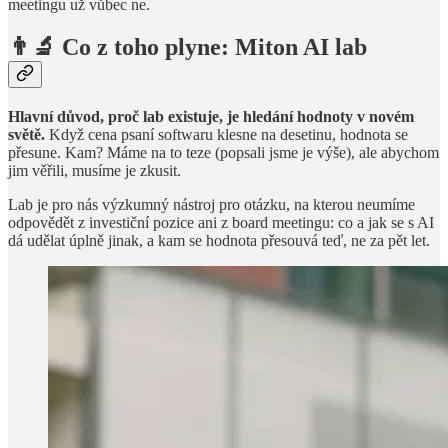
meetingu už vůbec ne.
👨‍🔬
Co z toho plyne: Miton AI lab
Hlavní důvod, proč lab existuje, je hledání hodnoty v novém
světě.
Když cena psaní softwaru klesne na desetinu, hodnota se
přesune. Kam? Máme na to teze (popsali jsme je výše), ale abychom
jim věřili, musíme je zkusit.
Lab je pro nás výzkumný nástroj pro otázku, na kterou neumíme
odpovědět z investiční pozice ani z board meetingu: co a jak se s AI
dá udělat úplně jinak, a kam se hodnota přesouvá teď, ne za pět let.