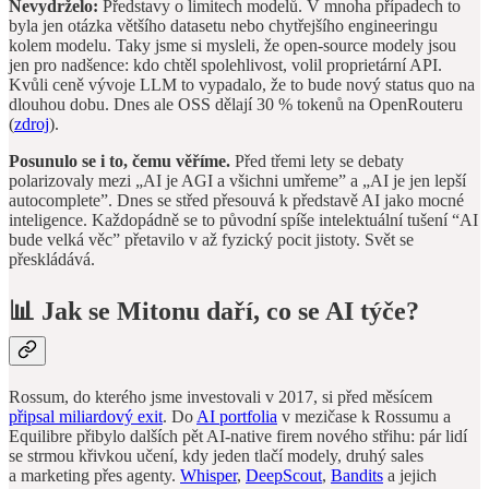
Nevydrželo:
Představy o limitech modelů. V mnoha případech to
byla jen otázka většího datasetu nebo chytřejšího engineeringu
kolem modelu. Taky jsme si mysleli, že open-source modely jsou
jen pro nadšence: kdo chtěl spolehlivost, volil proprietární API.
Kvůli ceně vývoje LLM to vypadalo, že to bude nový status quo na
dlouhou dobu. Dnes ale OSS dělají 30 % tokenů na OpenRouteru
(
zdroj
).
Posunulo se i to, čemu věříme.
Před třemi lety se debaty
polarizovaly mezi „AI je AGI a všichni umřeme” a „AI je jen lepší
autocomplete”. Dnes se střed přesouvá k představě AI jako mocné
inteligence. Každopádně se to původní spíše intelektuální tušení “AI
bude velká věc” přetavilo v až fyzický pocit jistoty. Svět se
přeskládává.
📊
Jak se Mitonu daří, co se AI týče?
Rossum, do kterého jsme investovali v 2017, si před měsícem
připsal miliardový exit
. Do
AI portfolia
v mezičase k Rossumu a
Equilibre přibylo dalších pět AI-native firem nového střihu: pár lidí
se strmou křivkou učení, kdy jeden tlačí modely, druhý sales
a marketing přes agenty.
Whisper
,
DeepScout
,
Bandits
a jejich