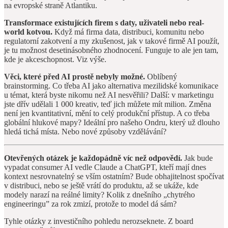
na evropské straně Atlantiku.
Transformace existujících firem s daty, uživateli nebo real-
world kotvou.
Když má firma data, distribuci, komunitu nebo
regulatorní zakotvení a my zkušenost, jak v takové firmě AI použít,
je tu možnost desetinásobného zhodnocení. Funguje to ale jen tam,
kde je akceschopnost. Viz výše.
Věci, které před AI prostě nebyly možné.
Oblíbený
brainstorming. Co třeba AI jako alternativa mezilidské komunikace
u témat, která byste nikomu než AI nesvěřili? Další: v marketingu
jste dřív udělali 1 000 kreativ, teď jich můžete mít milion. Změna
není jen kvantitativní, mění to celý produkční přístup. A co třeba
globální hlukové mapy? Ideální pro našeho Ondru, který už dlouho
hledá tichá místa. Nebo nové způsoby vzdělávání?
Otevřených otázek je každopádně víc než odpovědí.
Jak bude
vypadat consumer AI vedle Claude a ChatGPT, kteří mají dnes
kontext nesrovnatelný se vším ostatním? Bude obhajitelnost spočívat
v distribuci, nebo se ještě vrátí do produktu, až se ukáže, kde
modely narazí na reálné limity? Kolik z dnešního „chytrého
engineeringu” za rok zmizí, protože to model dá sám?
Tyhle otázky z investičního pohledu nerozseknete. Z board