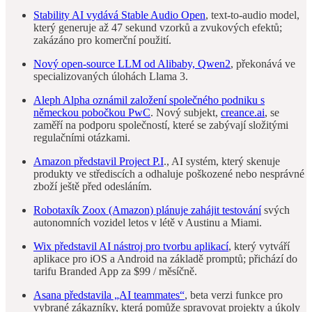
Stability AI vydává Stable Audio Open
, text-to-audio model,
který generuje až 47 sekund vzorků a zvukových efektů;
zakázáno pro komerční použití.
Nový open-source LLM od Alibaby, Qwen2
, překonává ve
specializovaných úlohách Llama 3.
Aleph Alpha oznámil založení společného podniku s
německou pobočkou PwC
. Nový subjekt,
creance.ai
, se
zaměří na podporu společností, které se zabývají složitými
regulačními otázkami.
Amazon představil Project P.I
., AI systém, který skenuje
produkty ve střediscích a odhaluje poškozené nebo nesprávné
zboží ještě před odesláním.
Robotaxík Zoox (Amazon) plánuje zahájit testování
svých
autonomních vozidel letos v létě v Austinu a Miami.
Wix představil AI nástroj pro tvorbu aplikací
, který vytváří
aplikace pro iOS a Android na základě promptů; přichází do
tarifu Branded App za $99 / měsíčně.
Asana představila „AI teammates“
, beta verzi funkce pro
vybrané zákazníky, která pomůže spravovat projekty a úkoly