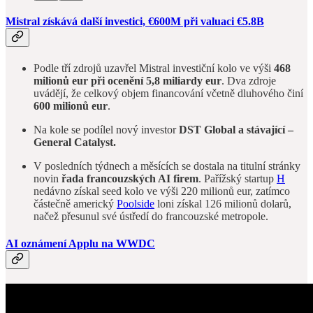
Mistral získává další investici, €600M při valuaci €5.8B
Podle tří zdrojů uzavřel Mistral investiční kolo ve výši
468
milionů eur při ocenění 5,8 miliardy eur
. Dva zdroje
uvádějí, že celkový objem financování včetně dluhového činí
600 milionů eur
.
Na kole se podílel nový investor
DST Global a stávající –
General Catalyst.
V posledních týdnech a měsících se dostala na titulní stránky
novin
řada francouzských AI firem
. Pařížský startup
H
nedávno získal seed kolo ve výši 220 milionů eur, zatímco
částečně americký
Poolside
loni získal 126 milionů dolarů,
načež přesunul své ústředí do francouzské metropole.
AI oznámení Applu na WWDC