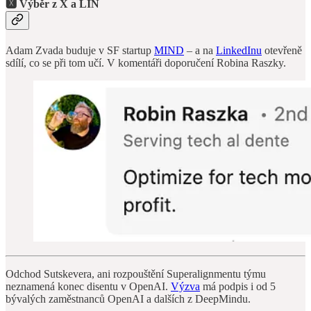
🆇 Výběr z X a LIN
Adam Zvada buduje v SF startup
MIND
– a na
LinkedInu
otevřeně
sdílí, co se při tom učí. V komentáři doporučení Robina Raszky.
Odchod Sutskevera, ani rozpouštění Superalignmentu týmu
neznamená konec disentu v OpenAI.
Výzva
má podpis i od 5
bývalých zaměstnanců OpenAI a dalších z DeepMindu.