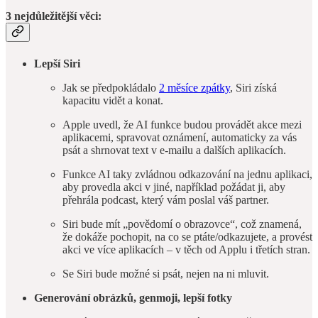
3 nejdůležitější věci:
Lepší Siri
Jak se předpokládalo
2 měsíce zpátky
, Siri získá
kapacitu vidět a konat.
Apple uvedl, že AI funkce budou provádět akce mezi
aplikacemi, spravovat oznámení, automaticky za vás
psát a shrnovat text v e-mailu a dalších aplikacích.
Funkce AI taky zvládnou odkazování na jednu aplikaci,
aby provedla akci v jiné, například požádat ji, aby
přehrála podcast, který vám poslal váš partner.
Siri bude mít „povědomí o obrazovce“, což znamená,
že dokáže pochopit, na co se ptáte/odkazujete, a provést
akci ve více aplikacích – v těch od Applu i třetích stran.
Se Siri bude možné si psát, nejen na ni mluvit.
Generování obrázků, genmoji, lepší fotky