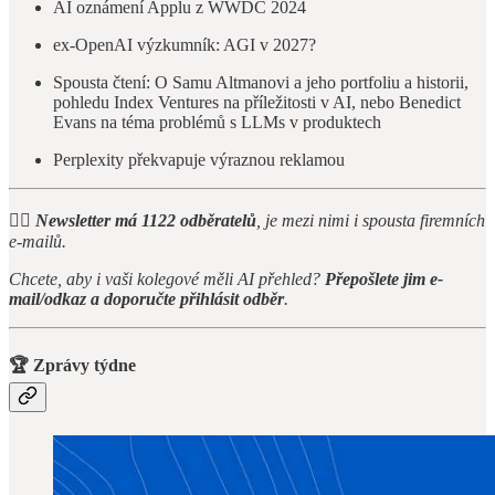
AI oznámení Applu z WWDC 2024
ex-OpenAI výzkumník: AGI v 2027?
Spousta čtení: O Samu Altmanovi a jeho portfoliu a historii,
pohledu Index Ventures na příležitosti v AI, nebo Benedict
Evans na téma problémů s LLMs v produktech
Perplexity překvapuje výraznou reklamou
🙋‍♂️ Newsletter má 1122 odběratelů
, je mezi nimi i spousta firemních
e-mailů.
Chcete, aby i vaši kolegové měli AI přehled?
Přepošlete jim e-
mail/odkaz a
doporučte přihlásit odběr
.
🏆 Zprávy týdne