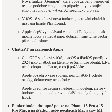
Nová funkce „Genmoji“, která bude za běhu generovat
reakce podobné emoji – pro případy, kdy existující
emoji nevyhovuje, vytvoří AI specificky pro vás.
V iOS 18 se objeví nová funkce generování obrázků
nazvaná Image Playground.
Apple zlepší vyhledávání v aplikaci Fotky - bude tak
možné fotky vyhledat např. dotazem: smějící se osoba
při západu slunce.
ChatGPT na zařízeních Apple
ChatGPT se objeví v iOS, macOS a iPadOS později v
2024 jako chatbot, na kterého se Siri může obrátit, když
není schopna udělat to, o co ji požádáte.
Apple požádá o vaše svolení, než ChatGPT odešle
otázky, dokumenty nebo fotky.
Apple uvedl, že začíná s nejlepším modelem, ale že v
budoucnu bude podporovat i další modely (i od jiných
labů).
Funkce budou dostupné pouze na iPhonu 15 Pro a 15
Pro Max a na iPadech nebo počítačích Mac s čipy M1