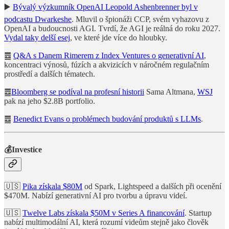
▶️
Bývalý výzkumník OpenAI Leopold Ashenbrenner byl v
podcastu Dwarkeshe
. Mluvil o špionáži CCP, svém vyhazovu z
OpenAI a budoucnosti AGI. Tvrdí, že AGI je reálná do roku 2027.
Vydal taky delší esej
, ve které jde více do hloubky.
䷉
Q&A s Danem Rimerem z Index Ventures o generativní AI
,
koncentraci výnosů, fúzích a akvizicích v náročném regulačním
prostředí a dalších tématech.
䷉
Bloomberg se podíval na profesní historii
Sama Altmana,
WSJ
pak na jeho $2.8B portfolio.
䷉
Benedict Evans o problémech budování produktů s LLMs
.
💰Investice
🇺🇸
Pika získala $80M
od Spark, Lightspeed a dalších při ocenění
$470M. Nabízí generativní AI pro tvorbu a úpravu videí.
🇺🇸
Twelve Labs získala $50M v Series A financování
. Startup
nabízí multimodální AI, která rozumí videům stejně jako člověk