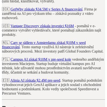
(umí hledat, klasifikovat, vytvářet).
🇩🇰
GetWhy získala $34.5M v Series A financování
. Firma je
zaměřená na AI pro výzkum trhu – získává poznatky z video
rozhovorů.
🇺🇸
Vantage Discovery získala investici $16M
- pomáhá v e-
commerce vytvářet vyhledávače, které pomáhají zákazníkům najít
produkty.
🇳🇱
Carv se sídlem v Amsterdamu získal $10M v seed
financování
. Tento startup využívá AI nástroje k zefektivnění
náborových procesů. Mezi investory patří Global Founders Capital.
🇵🇱
Campus AI získal $10M v pre-seed kole
vedeného andělským
investorem Maciejem. Startup buduje virtuální kampus pro AI
trénink, kde uživatelé mohou prostřednictvím avatarů navštěvovat
třídy, účastnit se setkání a budovat komunity.
🇪🇸
Alinia AI získala $2.4M pre-seed
. Startup pomáhá podnikům
vyhodnocovat jejich GenAI aplikace a jejich soulad s obchodními
hodnotami a podmínkami. Kolo vedly společnosti Speedinvest a
Precursor Ventures.