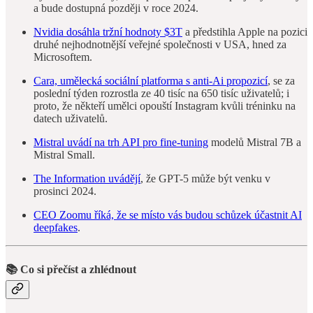
a bude dostupná později v roce 2024.
Nvidia dosáhla tržní hodnoty $3T
a předstihla Apple na pozici
druhé nejhodnotnější veřejné společnosti v USA, hned za
Microsoftem.
Cara, umělecká sociální platforma s anti-Ai propozicí
, se za
poslední týden rozrostla ze 40 tisíc na 650 tisíc uživatelů; i
proto, že někteří umělci opouští Instagram kvůli tréninku na
datech uživatelů.
Mistral uvádí na trh API pro fine-tuning
modelů Mistral 7B a
Mistral Small.
The Information uvádějí
, že GPT-5 může být venku v
prosinci 2024.
CEO Zoomu říká, že se místo vás budou schůzek účastnit AI
deepfakes
.
📚 Co si přečíst a zhlédnout