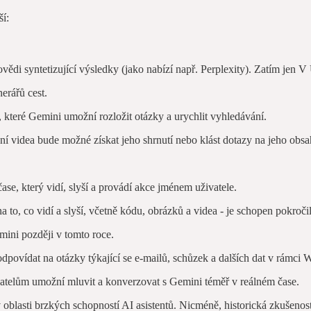
ší:
vědi syntetizující výsledky (jako nabízí např. Perplexity). Zatím jen 
nerářů cest.
, které Gemini umožní rozložit otázky a urychlit vyhledávání.
ní videa bude možné získat jeho shrnutí nebo klást dotazy na jeho obsa
ase, který vidí, slyší a provádí akce jménem uživatele.
 na to, co vidí a slyší, včetně kódu, obrázků a videa - je schopen pokroč
mini později v tomto roce.
dpovídat na otázky týkající se e-mailů, schůzek a dalších dat v rámci 
ivatelům umožní mluvit a konverzovat s Gemini téměř v reálném čase.
 oblasti brzkých schopností AI asistentů. Nicméně, historická zkušenost