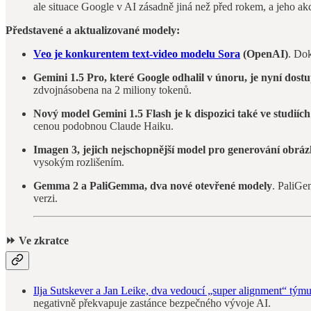
ale situace Google v AI zásadně jiná než před rokem, a jeho ak
Představené a aktualizované modely:
Veo je konkurentem text-video modelu Sora
(OpenAI)
. Dok
Gemini 1.5 Pro, které Google odhalil v únoru, je nyní dos
zdvojnásobena na 2 miliony tokenů.
Nový model Gemini 1.5 Flash je k dispozici také ve studiíc
cenou podobnou Claude Haiku.
Imagen 3, jejich nejschopnější model pro generování obrá
vysokým rozlišením.
Gemma 2 a PaliGemma, dva nové otevřené modely
. PaliGe
verzi.
⏩ Ve zkratce
Ilja Sutskever a Jan Leike, dva vedoucí „super alignment“ týmu
negativně překvapuje zastánce bezpečného vývoje AI.