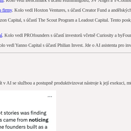
ní
. Kolo vedl Benchmark s účastí Hummingbird, SV Angel a Y-Combina
o firmy
. Kolo vedl Hoxton Ventures, s účastí Creator Fund a andělských
zon Capital, s účastí The Scout Program a Leadout Capital. Tento posk
ní
. Kolo vedl PROfounders s účastí investorů včetně Curiosity a byFound
olo vedl Yanno Capital s účastí Philian Invest. Jde o AI asistenta pro in
t v AI se službou a postupně produktivizovat nástroje k její exekuci, m