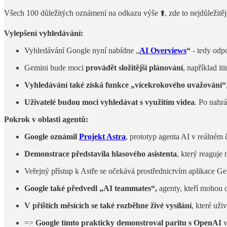
Všech 100 důležitých oznámení na odkazu výše ⬆️, zde to nejdůležitěj
Vylepšení vyhledávání:
Vyhledávání Google nyní nabídne „
AI Overviews
“
- tedy odpo
Gemini bude moci
provádět složitější plánování
, například iti
Vyhledávání také získá funkce „vícekrokového uvažování“
Uživatelé budou moci vyhledávat s využitím videa
. Po nahrá
Pokrok v oblasti agentů:
Google oznámil
Projekt Astra
, prototyp agenta AI v reálném č
Demonstrace představila hlasového asistenta
, který reaguje
Veřejný přístup k Astře se očekává prostřednictvím aplikace Ge
Google také předvedl „AI teammates“,
agenty, kteří mohou o
V příštích měsících se také rozběhne živé vysílání
, které už
=>
Google tímto prakticky demonstroval paritu s OpenAI
v