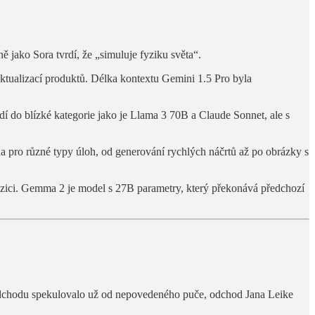
ě jako Sora tvrdí, že „simuluje fyziku světa“.
ktualizací produktů. Délka kontextu Gemini 1.5 Pro byla
řadí do blízké kategorie jako je Llama 3 70B a Claude Sonnet, ale s
ána pro různé typy úloh, od generování rychlých náčrtů až po obrázky s
ozici. Gemma 2 je model s 27B parametry, který překonává předchozí
o odchodu spekulovalo už od nepovedeného puče, odchod Jana Leike