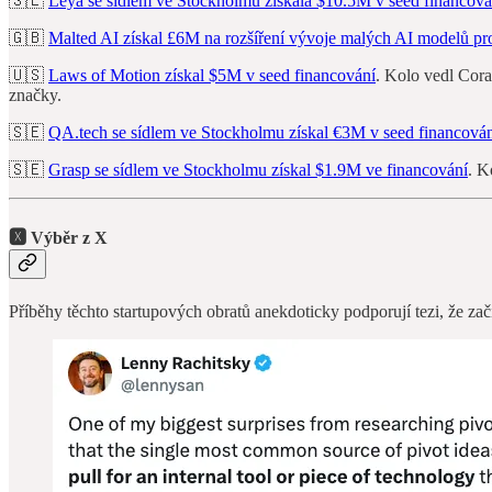
🇸🇪
Leya se sídlem ve Stockholmu získala $10.5M v seed financová
🇬🇧
Malted AI získal £6M na rozšíření vývoje malých AI modelů pr
🇺🇸
Laws of Motion získal $5M v seed financování
. Kolo vedl Cora
značky.
🇸🇪
QA.tech se sídlem ve Stockholmu získal €3M v seed financová
🇸🇪
Grasp se sídlem ve Stockholmu získal $1.9M ve financování
. K
🆇 Výběr z X
Příběhy těchto startupových obratů anekdoticky podporují tezi, že začí