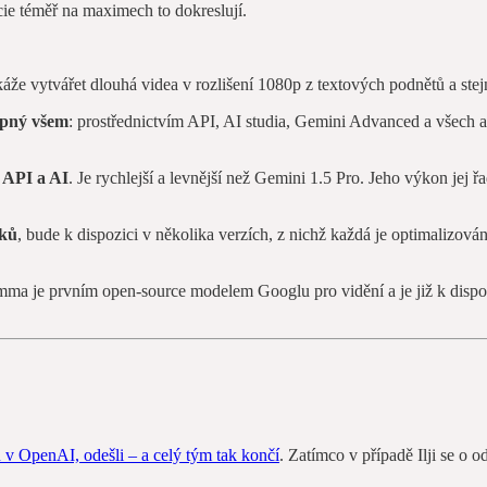
cie téměř na maximech to dokreslují.
áže vytvářet dlouhá videa v rozlišení 1080p z textových podnětů a stejn
tupný všem
: prostřednictvím API, AI studia, Gemini Advanced a všech a
h API a AI
. Je rychlejší a levnější než Gemini 1.5 Pro. Jeho výkon jej 
zků
, bude k dispozici v několika verzích, z nichž každá je optimalizov
mma je prvním open-source modelem Googlu pro vidění a je již k disp
 v OpenAI, odešli – a celý tým tak končí
. Zatímco v případě Ilji se 