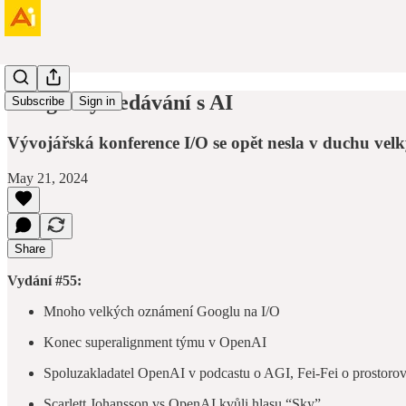
Google vyhledávání s AI
Subscribe
Sign in
Vývojářská konference I/O se opět nesla v duchu vel
May 21, 2024
Share
Vydání #55:
Mnoho velkých oznámení Googlu na I/O
Konec superalignment týmu v OpenAI
Spoluzakladatel OpenAI v podcastu o AGI, Fei-Fei o prostorové
Scarlett Johansson vs OpenAI kvůli hlasu “Sky”