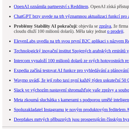
OpenAI oznámila partnerství s Redditem
. OpenAI získá přístu
ChatGPT brzy uvede na trh významnou aktualizaci funkcí pro 
Problémy Stability AI pokračují
: objevila se
zpráva
, že firm
cloudu dluží 100 milionů dolarů). Měla taky jednat
o prodeji
.
ElevenLabs uvedla na trh svou první B2C aplikaci s názvem R
Technologický inovační institut Spojených arabských emirátů 
Intercom vynaloží 100 milionů dolarů ze svých hotovostních re
Expedia začíná testovat AI funkce pro vyhledávání a plánování
Waymo uvádí, že její robo taxi nyní každý týden uskuteční 50 
Slack ve výchozím nastavení shromažďuje vaše zprávy a soubo
Meta zkoumá sluchátka s kamerami s podporou umělé intelige
Spoluzakladatel Instagramu je novým produktovým ředitelem 
Deepfakes mrtvých příbuzných jsou prosperujícím čínským b