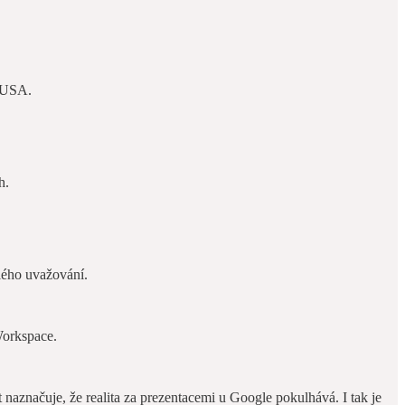
V USA.
h.
ilého uvažování.
Workspace.
 naznačuje, že realita za prezentacemi u Google pokulhává. I tak je