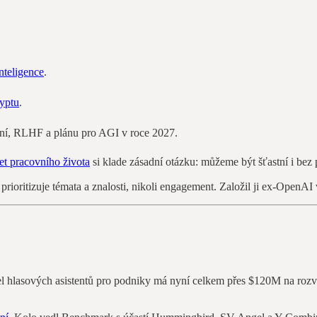
nteligence
.
ryptu
.
ání, RLHF a plánu pro AGI v roce 2027.
et pracovního života
si klade zásadní otázku: můžeme být šťastní i bez 
I prioritizuje témata a znalosti, nikoli engagement. Založil ji ex-Open
el hlasových asistentů pro podniky má nyní celkem přes $120M na rozvo