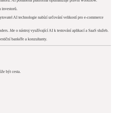
toru. AI poháněná platforma optimalizuje právní workflow.
 investorů.
ytovatel AI technologie nabízí určování velikostí pro e-commerce
ers. Jde o nástroj využívající AI k testování aplikací a SaaS služeb.
vestiční bankéře a konzultanty.
ůže být cesta.