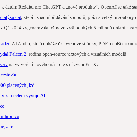
p k datům Redditu pro ChatGPT a „nové produkty“. OpenAI se také st
analýzu dat
, která usnadní přidávání souborů, práci s velkými soubory d
a v Q1 2024 vygenerovala tržby ve výši pouhých 5 milionů dolarů a zár
eader
: AI Audio, která dokáže číst webové stránky, PDF a další dokum
vydal Falcon 2
, rodinu open-source textových a vizuálních modelů.
zerv
na vytvoření nového nástroje s názvem Fin X.
 cestování
.
000 placených jízd
.
ry za účelem vývoje AI
.
nce
.
Anthropicu
.
yznysem
.