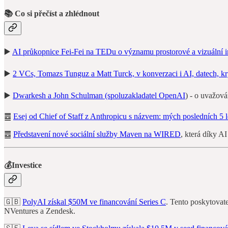
📚 Co si přečíst a zhlédnout
▶️
AI průkopnice Fei-Fei na TEDu o významu prostorové a vizuální i
▶️
2 VCs, Tomazs Tunguz a Matt Turck, v konverzaci i AI, datech, k
▶️
Dwarkesh a John Schulman (spoluzakladatel OpenAI
) - o uvažov
䷉
Esej od Chief of Staff z Anthropicu s názvem: mých posledních 5 l
䷉
Představení nové sociální služby Maven na WIRED
, která díky A
💰Investice
🇬🇧
PolyAI získal $50M ve financování Series C
. Tento poskytovat
NVentures a Zendesk.