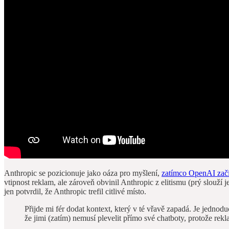
Anthropic se pozicionuje jako oáza pro myšlení,
zatímco OpenAI začí
vtipnost reklam, ale zároveň obvinil Anthropic z elitismu (prý slouží
jen potvrdil, že Anthropic trefil citlivé místo.
Přijde mi fér dodat kontext, který v té vřavě zapadá. Je jedn
že jimi (zatím) nemusí plevelit přímo své chatboty, protože rekl