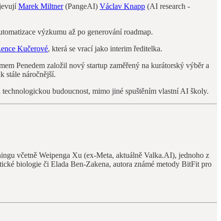
jevují
Marek Miltner
(PangeAI)
Václav Knapp
(AI research -
d automatizace výzkumu až po generování roadmap.
 Lence Kučerové
, která se vrací jako interim ředitelka.
rmem Penedem založil nový startup zaměřený na kurátorský výběr a
k stále náročnější.
na technologickou budoucnost, mimo jiné spuštěním vlastní AI školy.
rningu včetně Weipenga Xu (ex‑Meta, aktuálně Valka.AI), jednoho z
ké biologie či Elada Ben‑Zakena, autora známé metody BitFit pro