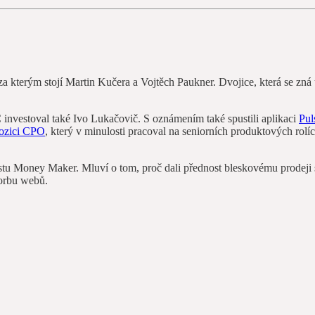
 za kterým stojí Martin Kučera a Vojtěch Paukner. Dvojice, která se zná 
investoval také Ivo Lukačovič. S oznámením také spustili aplikaci
Pul
pozici CPO
, který v minulosti pracoval na seniorních produktových ro
stu Money Maker. Mluví o tom, proč dali přednost bleskovému prodeji 
vorbu webů.