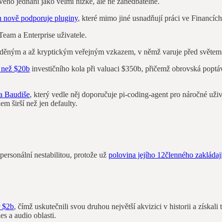
ého jednání jako velmi nízké, ale ne zanedbatelné.
n nově podporuje pluginy
, které mimo jiné usnadňují práci ve Financíc
eam a Enterprise uživatele.
aděným a až kryptickým veřejným vzkazem, v němž varuje před světem 
e než $20b
investičního kola při valuaci $350b, přičemž obrovská poptáv
a Baudiše
, který vedle něj doporučuje pi‑coding‑agent pro náročné u
m širší než jen defaulty.
personální nestabilitou, protože už
polovina jejího 12členného zakládaj
ř $2b
, čímž uskutečnili svou druhou největší akvizici v historii a získal
es a audio oblasti.