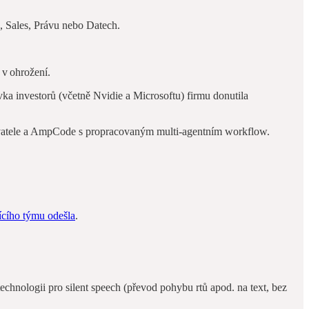
h, Sales, Právu nebo Datech.
v ohrožení.
ka investorů (včetně Nvidie a Microsoftu) firmu donutila
živatele a AmpCode s propracovaným multi‑agentním workflow.
ícího týmu odešla
.
i technologii pro silent speech (převod pohybu rtů apod. na text, bez