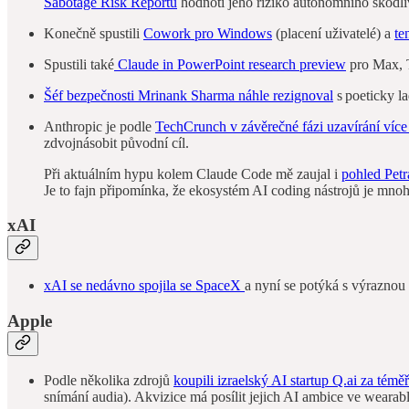
Sabotage Risk Reportu
hodnotí jeho riziko autonomního škodliv
Konečně spustili
Cowork pro Windows
(placení uživatelé) a
te
Spustili také
Claude in PowerPoint research preview
pro Max, T
Šéf bezpečnosti Mrinank Sharma náhle rezignoval
s poeticky l
Anthropic je podle
TechCrunch v závěrečné fázi uzavírání víc
zdvojnásobit původní cíl.
Při aktuálním hypu kolem Claude Code mě zaujal i
pohled Petr
Je to fajn připomínka, že ekosystém AI coding nástrojů je mnohe
xAI
xAI se nedávno spojila se SpaceX
a nyní se potýká s výraznou 
Apple
Podle několika zdrojů
koupili izraelský AI startup Q.ai za témě
snímání audia). Akvizice má posílit jejich AI ambice ve wearabl