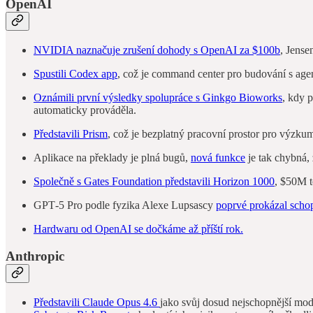
OpenAI
NVIDIA naznačuje zrušení dohody s OpenAI za $100b
, Jense
Spustili Codex app
, což je command center pro budování s agen
Oznámili první výsledky spolupráce s Ginkgo Bioworks
, kdy 
automaticky prováděla.
Představili Prism
, což je bezplatný pracovní prostor pro výzk
Aplikace na překlady je plná bugů,
nová funkce
je tak chybná, 
Společně s Gates Foundation představili Horizon 1000
, $50M t
GPT‑5 Pro podle fyzika Alexe Lupsascy
poprvé prokázal schop
Hardwaru od OpenAI se dočkáme až příští rok.
Anthropic
Představili Claude Opus 4.6
jako svůj dosud nejschopnější mo