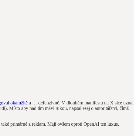
goval okamžitě
a … defenzivně. V dlouhém manifestu na X sice uznal
dí). Místo aby nad tím mávl rukou, napsal esej o autoritářství, čímž
í také primárně z reklam. Mají ovšem oproti OpenAI ten luxus,