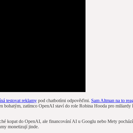
ná testovat reklamy
pod chatbotími odpověďmi.
Sam Altman na to rea
 jen bohatým, zatímco OpenAI staví do role Robina Hooda pro miliardy li
oduché kopat do OpenAI, ale financování AI u Googlu nebo Mety pocház
amy monetizují jinde.