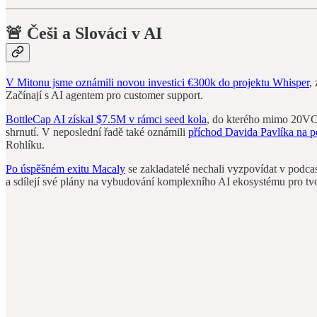
🚨
Češi a Slováci v AI
V Mitonu jsme oznámili novou investici €300k do projektu Whisper
,
Začínají s AI agentem pro customer support.
BottleCap AI získal $7.5M v rámci seed kola
, do kterého mimo 20VC 
shrnutí. V neposlední řadě také oznámili
příchod Davida Pavlíka na 
Rohlíku.
Po úspěšném exitu Macaly
se zakladatelé nechali vyzpovídat v podca
a sdílejí své plány na vybudování komplexního AI ekosystému pro t