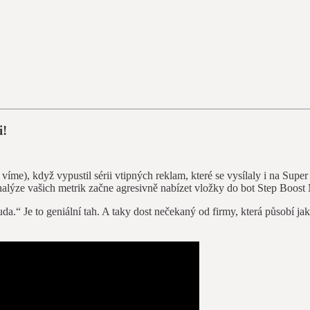
i!
 víme), když vypustil sérii vtipných reklam, které se vysílaly i na Sup
analýze vašich metrik začne agresivně nabízet vložky do bot Step Boost
a.“ Je to geniální tah. A taky dost nečekaný od firmy, která působí j