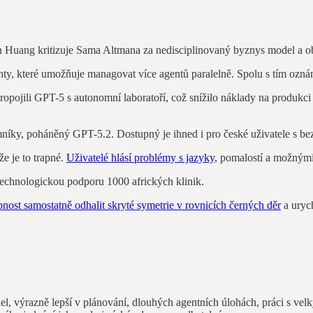
n Huang kritizuje Sama Altmana za nedisciplinovaný byznys model a 
ty, které umožňuje managovat více agentů paralelně. Spolu s tím oznám
propojili GPT-5 s autonomní laboratoří, což snížilo náklady na produkc
umníky, poháněný GPT-5.2. Dostupný je ihned i pro české uživatele s 
že je to trapné.
Uživatelé hlásí problémy s jazyky
, pomalostí a možnými
echnologickou podporu 1000 afrických klinik.
nost samostatně odhalit skryté symetrie v rovnicích černých děr
a uryc
del, výrazně lepší v plánování, dlouhých agentních úlohách, práci s 