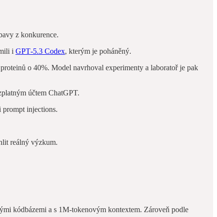
obavy z konkurence.
ili i
GPT‑5.3 Codex
, kterým je poháněný.
i proteinů o 40%. Model navrhoval experimenty a laboratoř je pak
bezplatným účtem ChatGPT.
 prompt injections.
hlit reálný výzkum.
velkými kódbázemi a s 1M-tokenovým kontextem. Zároveň podle