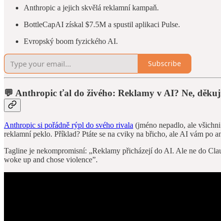
Anthropic a jejich skvělá reklamní kampaň.
BottleCapAI získal $7.5M a spustil aplikaci Pulse.
Evropský boom fyzického AI.
Subscribe
💬 Anthropic ťal do živého: Reklamy v AI? Ne, děkuj
Anthropic si pořádně rýpl do svého rivala
(jméno nepadlo, ale všichni
reklamní peklo. Příklad? Ptáte se na cviky na břicho, ale AI vám po 
Tagline je nekompromisní: „Reklamy přicházejí do AI. Ale ne do Claud
woke up and chose violence”.