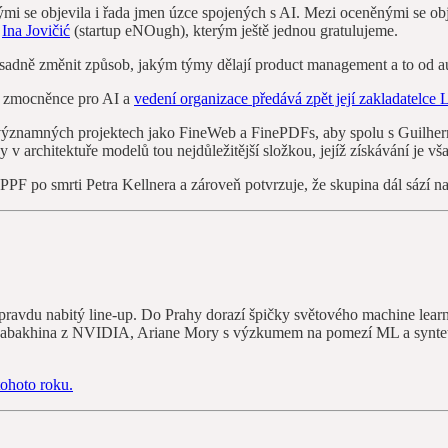
ými se objevila i řada jmen úzce spojených s AI. Mezi oceněnými se ob
a
Ina Jovičić
(startup eNOugh), kterým ještě jednou gratulujeme.
á zásadně změnit způsob, jakým týmy dělají product management a to o
ho zmocněnce pro AI a
vedení organizace předává zpět její zakladatelce
a významných projektech jako FineWeb a FinePDFs, aby spolu s Guilhe
ky v architektuře modelů tou nejdůležitější složkou, jejíž získávání je vša
 PPF po smrti Petra Kellnera a zároveň potvrzuje, že skupina dál sází 
 opravdu nabitý line‑up. Do Prahy dorazí špičky světového machine lea
Babakhina z NVIDIA, Ariane Mory s výzkumem na pomezí ML a syntetic
ohoto roku.