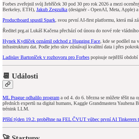
Forbes zveřejnil svůj žebříček 30 pod 30 pro rok 2026 a mezi oceněn
Berkeley, ETH),
Jakub Zegzulka
(designér - OpenAI, Meta, Apple) 
Productboard spustil Spark
, svou první AI‑first platformu, která m
Ředitel prg.ai Lukáš Kačena přechází od února do nové role vládní
Hynek Kydlíček oznámil odchod z Hugging Face
, kde se podílel n
infrastrukturu dat. Podle jeho slov zůstávají kvalitní data i přes pokro
Ladislav Bartoníček v rozhovoru pro Forbes
popisuje nejtěžší období
📆 Události
ML Prague odhalilo program
a od 4. do 6. března se můžete těšit na
předních expertů na digital humans, Kaggle Grandmastera Yauhena 
trénink LLM.
Příští týden 19.2. proběhne na FEL ČVUT vůbec první AI Tinkerers t
🚀 Startupy