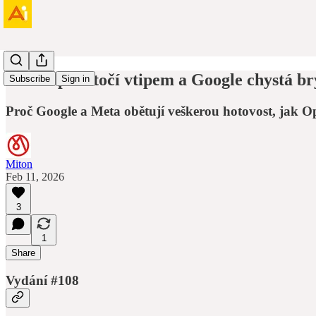
Anthropic útočí vtipem a Google chystá br
Subscribe
Sign in
Proč Google a Meta obětují veškerou hotovost, jak 
Miton
Feb 11, 2026
3
1
Share
Vydání #108